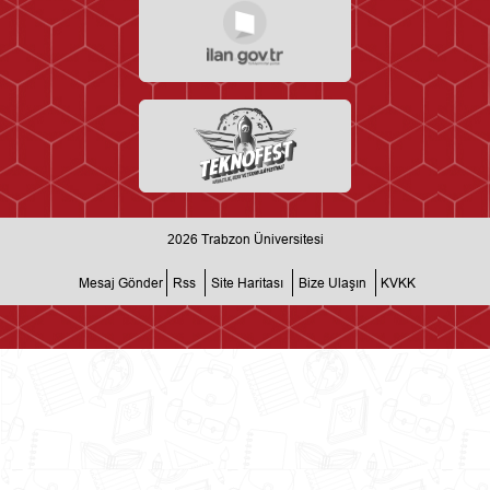
2026
Trabzon Üniversitesi
Mesaj Gönder
Rss
Site Haritası
Bize Ulaşın
KVKK