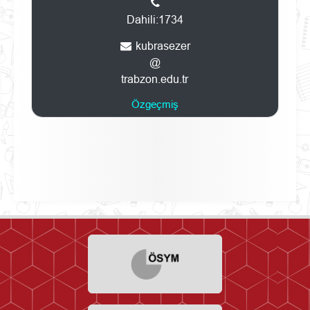
Dahili:1734
kubrasezer
@
trabzon.edu.tr
Özgeçmiş