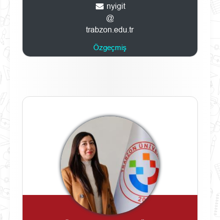
nyigit
@
trabzon.edu.tr
Özgeçmiş