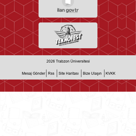
2026
Trabzon Üniversitesi
Mesaj Gönder
Rss
Site Haritası
Bize Ulaşın
KVKK