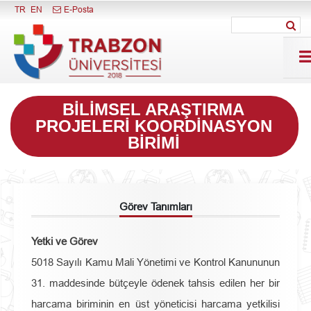
Menüyü Kapat
TR
EN
E-Posta
BILIMSEL ARAŞTIRMA
PROJELERI KOORDINASYON
BIRIMI
Görev Tanımları
Yetki ve Görev
5018 Sayılı Kamu Mali Yönetimi ve Kontrol Kanununun
31. maddesinde bütçeyle ödenek tahsis edilen her bir
harcama biriminin en üst yöneticisi harcama yetkilisi