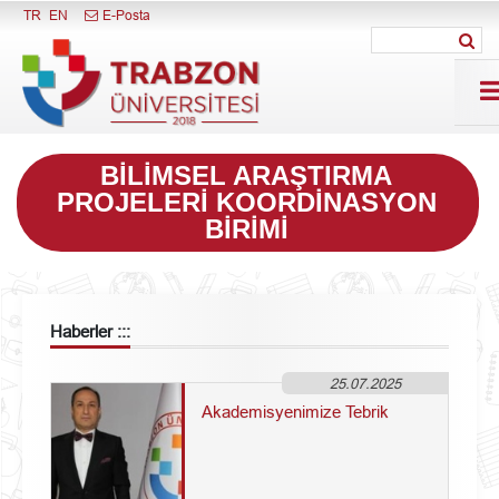
Menüyü Kapat
TR
EN
E-Posta
BILIMSEL ARAŞTIRMA
PROJELERI KOORDINASYON
BIRIMI
Haberler :::
25.07.2025
Akademisyenimize Tebrik