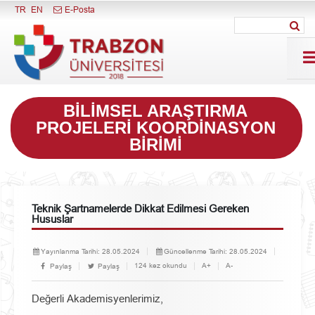
Menüyü Kapat
TR
EN
E-Posta
BILIMSEL ARAŞTIRMA
PROJELERI KOORDINASYON
BIRIMI
Teknik Şartnamelerde Dikkat Edilmesi Gereken
Hususlar
Yayınlanma Tarihi:
28.05.2024
Güncellenme Tarihi:
28.05.2024
124 kez okundu
A+
A-
Paylaş
Paylaş
Değerli Akademisyenlerimiz,